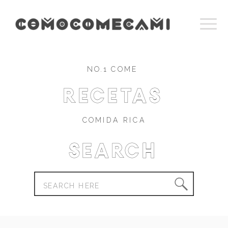
NO.1 COME
recetas
COMIDA RICA
Search
Search
for: