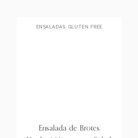
ENSALADAS
,
GLUTEN FREE
Ensalada de Brotes