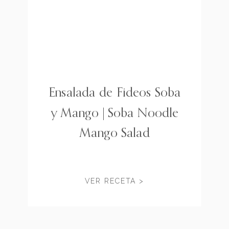
Ensalada de Fideos Soba
y Mango | Soba Noodle
Mango Salad
VER RECETA >