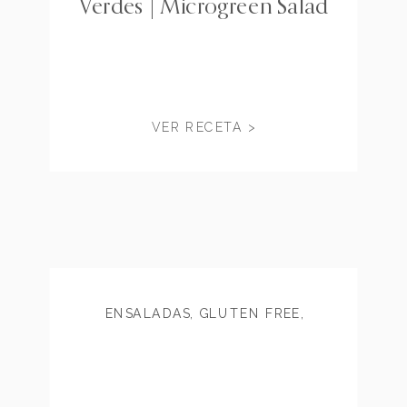
Verdes | Microgreen Salad
VER RECETA >
ENSALADAS
,
GLUTEN FREE
,
PLATOS PRINCIPALES
,
RECETAS
RÁPIDAS