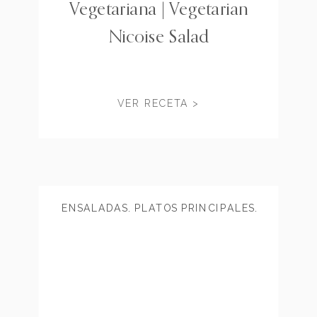
Vegetariana | Vegetarian
Nicoise Salad
VER RECETA >
ENSALADAS
,
PLATOS PRINCIPALES
,
RECETAS RÁPIDAS
,
VEGANO