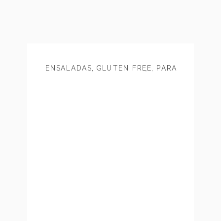
ENSALADAS
,
GLUTEN FREE
,
PARA
COMPARTIR
,
RECETAS RÁPIDAS