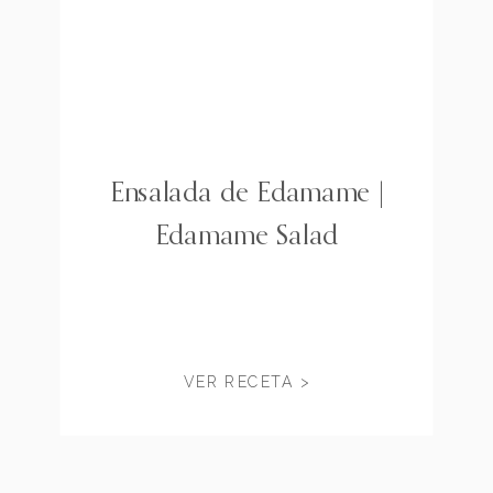
Ensalada de Edamame |
Edamame Salad
VER RECETA >