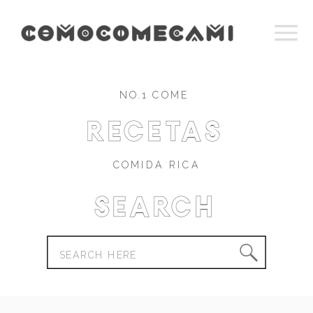
NO.1 COME
recetas
COMIDA RICA
Search
Search
for: