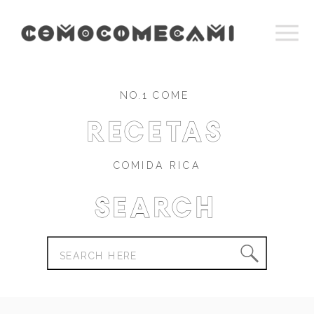
NO.1 COME
recetas
COMIDA RICA
Search
Search
for: