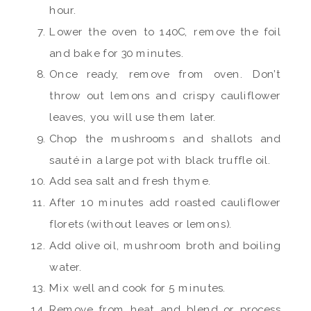
hour.
Lower the oven to 140C, remove the foil
and bake for 30 minutes.
Once ready, remove from oven. Don’t
throw out lemons and crispy cauliflower
leaves, you will use them later.
Chop the mushrooms and shallots and
sauté in a large pot with black truffle oil.
Add sea salt and fresh thyme.
After 10 minutes add roasted cauliflower
florets (without leaves or lemons).
Add olive oil, mushroom broth and boiling
water.
Mix well and cook for 5 minutes.
Remove from heat and blend or process