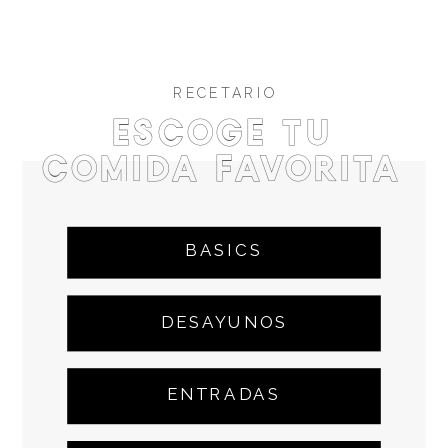
RECETARIO
Escoge tu
comida favorita
BASICS
DESAYUNOS
ENTRADAS