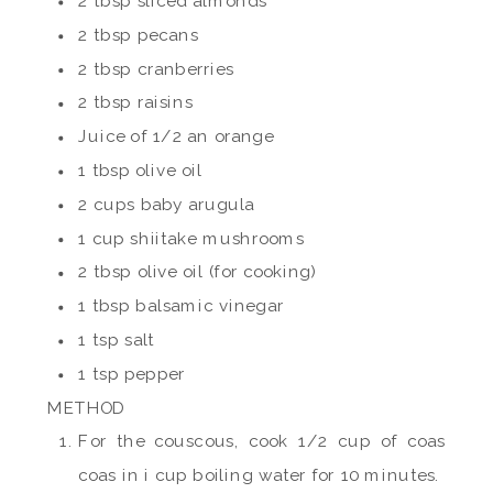
2 tbsp sliced almonds
2 tbsp pecans
2 tbsp cranberries
2 tbsp raisins
Juice of 1/2 an orange
1 tbsp olive oil
2 cups baby arugula
1 cup shiitake mushrooms
2 tbsp olive oil (for cooking)
1 tbsp balsamic vinegar
1 tsp salt
1 tsp pepper
METHOD
For the couscous, cook 1/2 cup of coas
coas in i cup boiling water for 10 minutes.