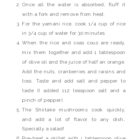
Once all the water is absorbed, fluff it
with a fork and remove from heat.
For the yamani rice, cook 1/4 cup of rice
in 3/4 cup of water for 30 minutes.
When the rice and coas cous are ready,
mix them together and add 1 tablespoon
of olive oil and the juice of half an orange.
Add the nuts, cranberries and raisins and
toss. Taste and add salt and pepper to
taste (I added 112 teaspoon salt and a
pinch of pepper).
The Shiitake mushrooms cook quickly,
and add a lot of flavor to any dish…
Specially a salad!
Pre-heat a skillet with i tablespoon olive