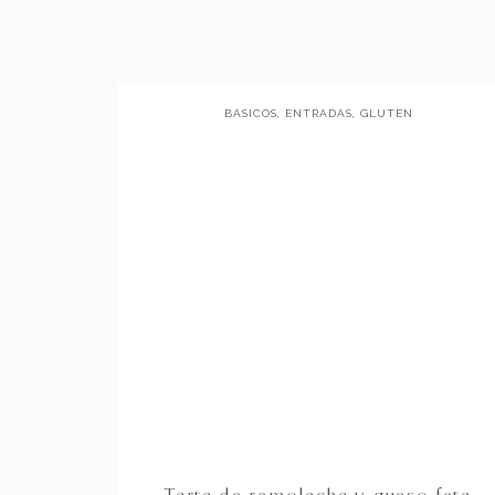
BÁSICOS
,
ENTRADAS
,
GLUTEN
FREE
,
PARA COMPARTIR
Tarta de remolacha y queso feta