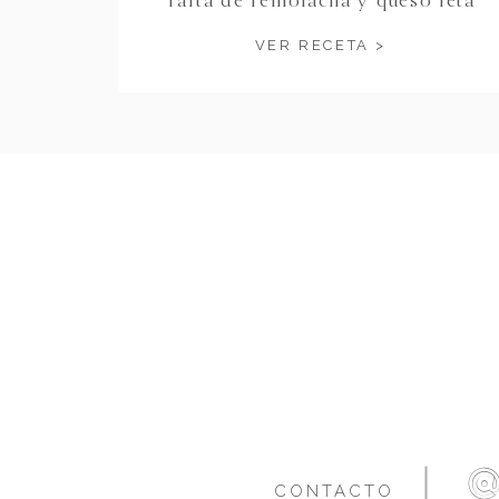
| Beet and Feta tart
VER RECETA >
CONTACTO