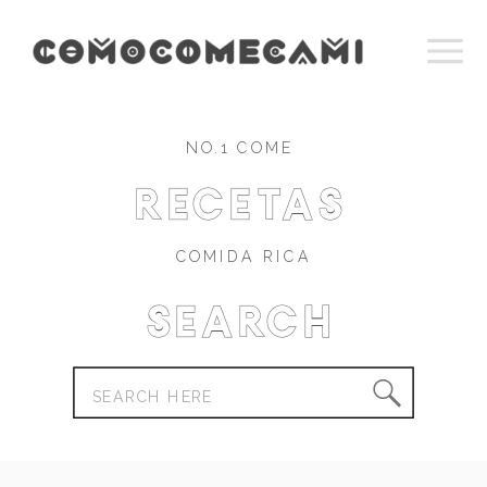
NO.1 COME
recetas
COMIDA RICA
Search
Search
for: