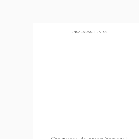
ENSALADAS
,
PLATOS
PRINCIPALES
Croquetas de Arroz Yamani |