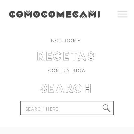
NO.1 COME
recetas
COMIDA RICA
Search
Search
for: