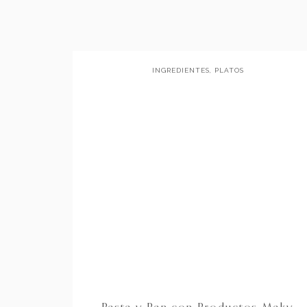
INGREDIENTES
,
PLATOS
PRINCIPALES
Pasta y Pan con Productos Maky