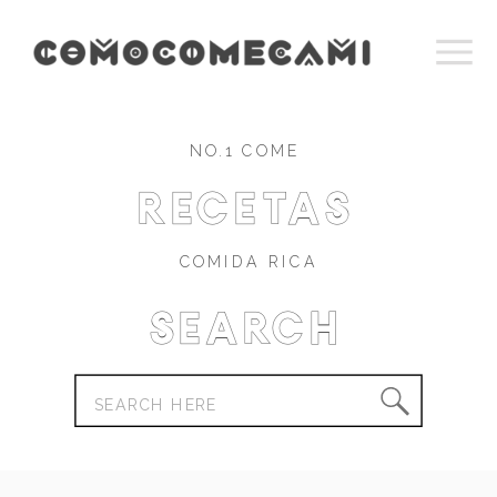
NO.1 COME
recetas
COMIDA RICA
Search
Search
for: