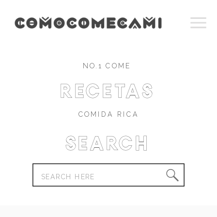
NO.1 COME
recetas
COMIDA RICA
Search
Search
for: