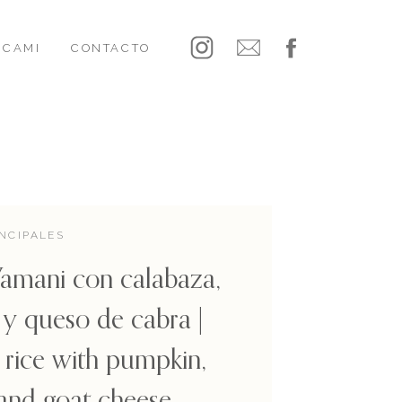
CAMI
CONTACTO
INCIPALES
Yamani con calabaza,
 y queso de cabra |
rice with pumpkin,
and goat cheese