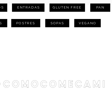
OS
ENTRADAS
GLUTEN FREE
PAN
S
POSTRES
SOPAS
VEGANO
@comocomecami