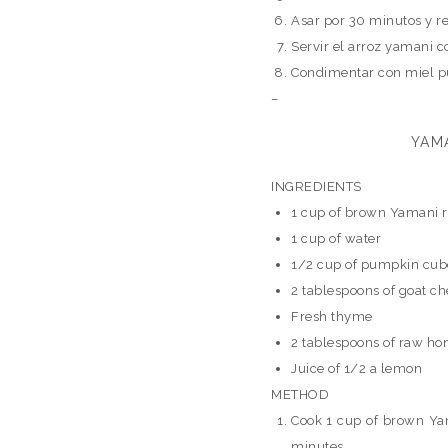
Asar por 30 minutos y r
Servir el arroz yamani c
Condimentar con miel pu
–
YAM
INGREDIENTS
1 cup of brown Yamani r
1 cup of water
1/2 cup of pumpkin cub
2 tablespoons of goat c
Fresh thyme
2 tablespoons of raw ho
Juice of 1/2 a lemon
METHOD
Cook 1 cup of brown Yam
minutes.