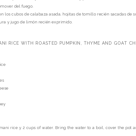
emover del fuego.
on los cubos de calabaza asada, hojitas de tomillo recién sacadas de su
ra y jugo de limón recién exprimido.
ANI RICE WITH ROASTED PUMPKIN, THYME AND GOAT CH
ice
es
heese
ney
ani rice y 2 cups of water. Bring the water to a boil, cover the pot