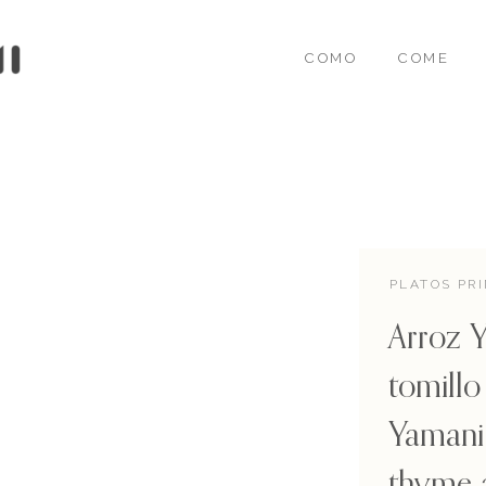
COMO
COME
PLATOS PR
Arroz 
tomillo
Yamani 
thyme 