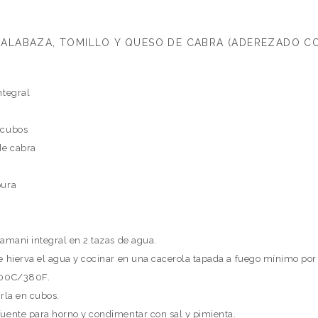
ALABAZA, TOMILLO Y QUESO DE CABRA (ADEREZADO CO
ntegral
 cubos
de cabra
pura
yamani integral en 2 tazas de agua.
ue hierva el agua y cocinar en una cacerola tapada a fuego mínimo po
 200C/380F.
arla en cubos.
fuente para horno y condimentar con sal y pimienta.