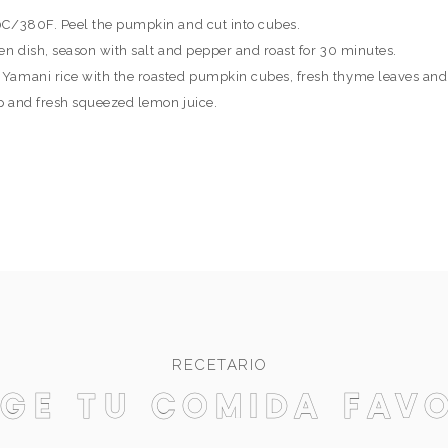
0C/380F. Peel the pumpkin and cut into cubes.
en dish, season with salt and pepper and roast for 30 minutes.
Yamani rice with the roasted pumpkin cubes, fresh thyme leaves and
p and fresh squeezed lemon juice.
RECETARIO
ge tu comida fav